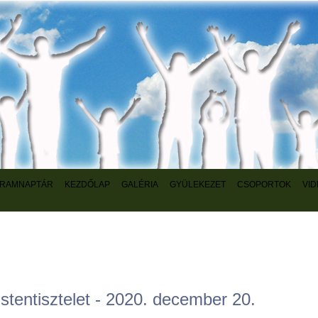
RAMNAPTÁR
KEZDŐLAP
GALÉRIA
GYÜLEKEZET
CSOPORTOK
VI
Istentisztelet - 2020. december 20.