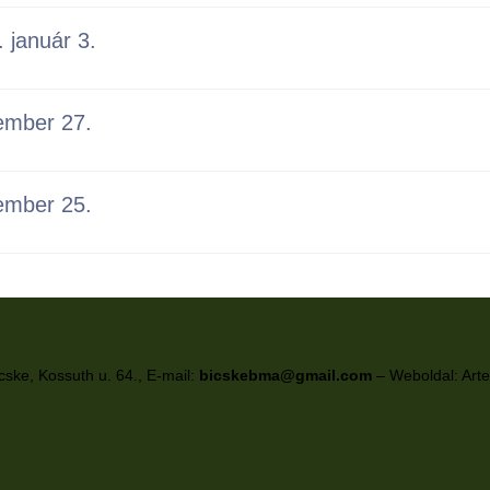
. január 3.
cember 27.
cember 25.
cske, Kossuth u. 64., E-mail:
bicskebma@gmail.com
– Weboldal:
Arte