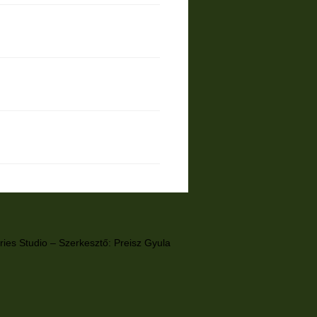
ries Studio
– Szerkesztő: Preisz Gyula