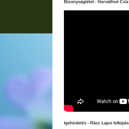
Bizonyságtétel - Horváthné Csi
Igehirdetés - Rácz Lajos lelkipás