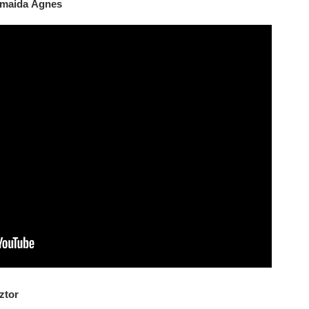
zmaida Ágnes
ztor