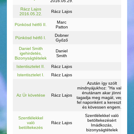
2016.05.29.
Rácz Lajos
Rácz Lajos
2016.05.22.
Marc
Pünkösd hétfő II.
Patton
Dobner
Pünkösd hétfő I.
Győző
Daniel Smith
Daniel
igehirdetés,
Smith
Bizonyságtételek
Istentisztelet II.
Rácz Lajos
Istentisztelet I.
Rácz Lajos
Azután így szólt
mindnyájukhoz: "Ha valaki
énutánam akar jönni,
Az Úr követése
Rácz Lajos
tagadja meg magát, vegye
fel naponként a keresztjét,
és kövessen engem.
Szentlélekkel való
Szentlélekkel
betöltekezésért
való
Rácz Lajos
Imádkozás,
betöltekezés
bizonyságtételek