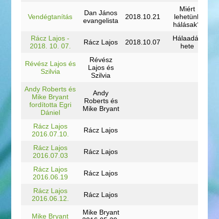
Miért
Dan János
Vendégtanítás
2018.10.21
lehetünk
evangelista
hálásak?
Rácz Lajos -
Hálaadás
Rácz Lajos
2018.10.07
2018. 10. 07.
hete
Révész
Révész Lajos és
Lajos és
Szilvia
Szilvia
Andy Roberts és
Andy
Mike Bryant
Roberts és
fordította Egri
Mike Bryant
Dániel
Rácz Lajos
Rácz Lajos
2016.07.10.
Rácz Lajos
Rácz Lajos
2016.07.03
Rácz Lajos
Rácz Lajos
2016.06.19
Rácz Lajos
Rácz Lajos
2016.06.12.
Mike Bryant
Mike Bryant