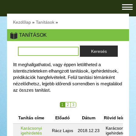
Kezdőlap
»
Tanítások
»
TANÍTÁSOK
Itt meghallgathatod, vagy éppen letöltheted a
istentiszteleteken elhangzott tanítások, igehirdetések,
prédikációk hangfelvételeit. Felül tanítási témánként
nézelődhetsz, lejjebb időrendi sorrendben is megtalálod
az összes tanítást.
1
2
3
Tanítás címe
Előadó
Dátum
Rövid leírás
C
Karácsonyi
Karácsonyi
Rácz Lajos
2018.12.23
igehirdetés
igehirdetés